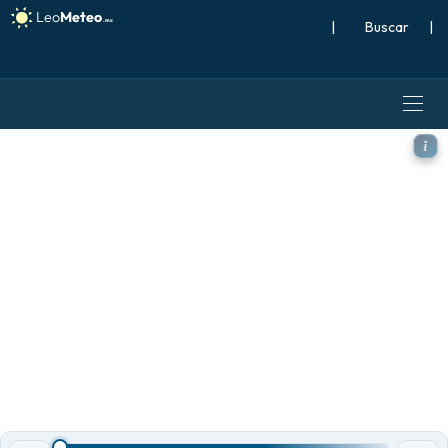
|
Buscar
|
ECMWF IFS 0.25° modelo - S