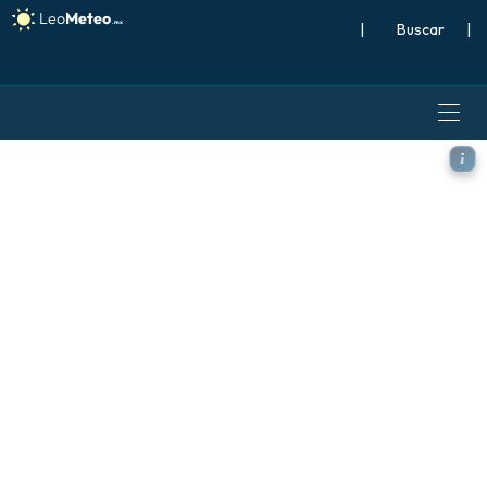
|
Buscar
|
ECMWF IFS 0.25° modelo - O