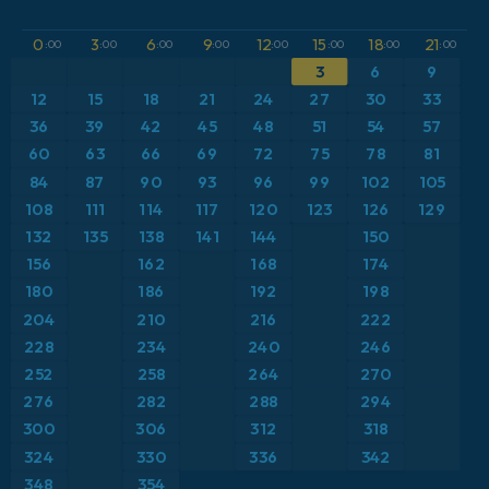
GFS
Austria
Altura geopotencial a 500 hPa
0
3
6
9
12
15
18
21
:00
:00
:00
:00
:00
:00
:00
:00
ICON
3
6
9
Brasil
Anomalía de temperatura a 2 m
12
15
18
21
24
27
30
33
ICON Alemania 2 km
Caribe
36
39
42
45
48
51
54
57
Anomalía de temperatura a 850 hPa
60
63
66
69
72
75
78
81
Escandinavia
CAPE
84
87
90
93
96
99
102
105
108
111
114
117
120
123
126
129
España
Presión
132
135
138
141
144
150
156
162
168
174
Estados Unidos
Profundidad de nieve
180
186
192
198
204
210
216
222
Europa
Punto de rocío a 2 m
228
234
240
246
252
258
264
270
Francia
Ráfagas de Viento Máximas
276
282
288
294
Grecia
300
306
312
318
Ráfagas de viento
324
330
336
342
Islandia
Temperatura a 2 m
348
354