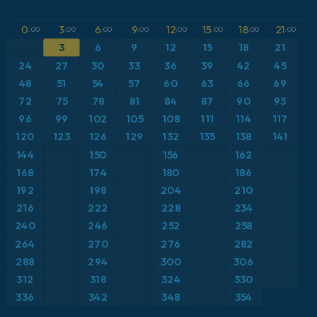
GFS
Austria
Altura geopotencial a 500 hPa
0
3
6
9
12
15
18
21
:00
:00
:00
:00
:00
:00
:00
:00
ICON
3
6
9
12
15
18
21
Brasil
Anomalía de temperatura a 2 m
24
27
30
33
36
39
42
45
ICON Alemania 2 km
Caribe
48
51
54
57
60
63
66
69
Anomalía de temperatura a 850 hPa
72
75
78
81
84
87
90
93
Escandinavia
CAPE
96
99
102
105
108
111
114
117
120
123
126
129
132
135
138
141
España
Presión
144
150
156
162
168
174
180
186
Estados Unidos
Profundidad de nieve
192
198
204
210
216
222
228
234
Europa
Punto de rocío a 2 m
240
246
252
258
264
270
276
282
Francia
Ráfagas de Viento Máximas
288
294
300
306
Grecia
Ráfagas de viento
312
318
324
330
336
342
348
354
Islandia
Temperatura a 2 m