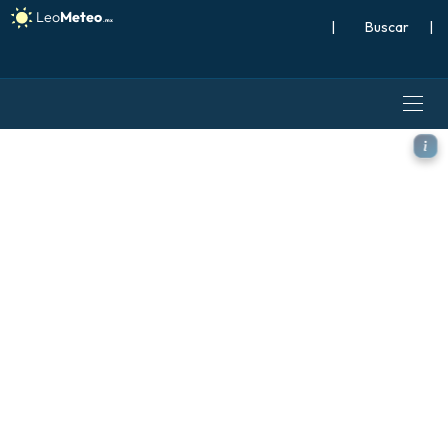
|
Buscar
|
ECMWF IFS 0.25° modelo - O