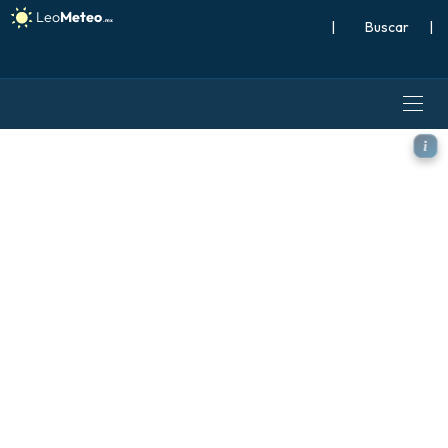
|
Buscar
|
ECMWF IFS 0.25° modelo - T