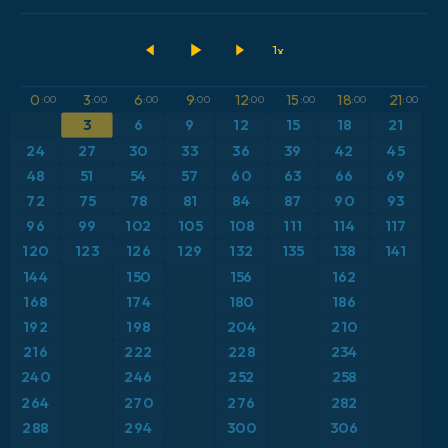
2026-08-09 00 UTC
ECMWF IFS 0.25°
Argentina
Acumulación de precipitación
GFS
Austria
Altura geopotencial a 500 hPa
0
3
6
9
12
15
18
21
:00
:00
:00
:00
:00
:00
:00
:00
ICON
3
6
9
12
15
18
21
Brasil
Anomalía de temperatura a 2 m
24
27
30
33
36
39
42
45
ICON Alemania 2 km
Caribe
48
51
54
57
60
63
66
69
Anomalía de temperatura a 850 hPa
72
75
78
81
84
87
90
93
Escandinavia
CAPE
96
99
102
105
108
111
114
117
120
123
126
129
132
135
138
141
España
Presión
144
150
156
162
168
174
180
186
Estados Unidos
Profundidad de nieve
192
198
204
210
216
222
228
234
Europa
Punto de rocío a 2 m
240
246
252
258
264
270
276
282
Francia
Ráfagas de Viento Máximas
288
294
300
306