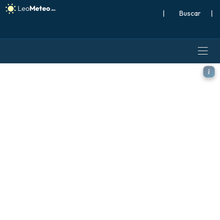
|
Buscar
|
ECMWF IFS 0.25° modelo - Au