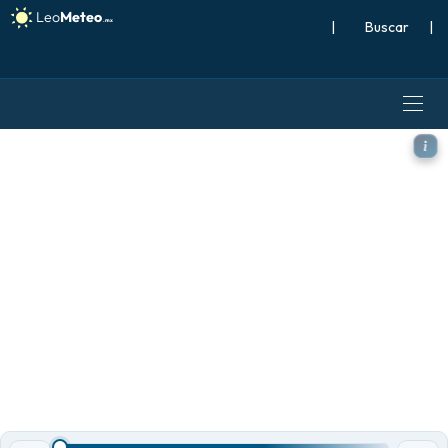
|
Buscar
|
ECMWF IFS 0.25° modelo - 