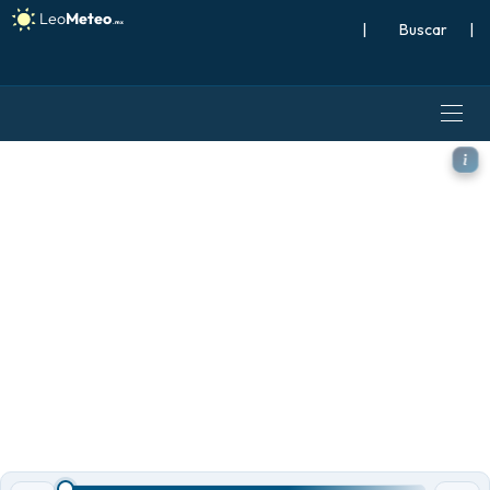
|
Buscar
|
ICON modelo - México, Tem