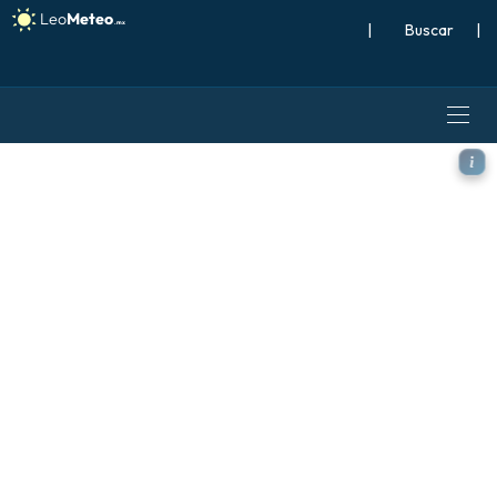
|
Buscar
|
ICON modelo - Oriente Medi