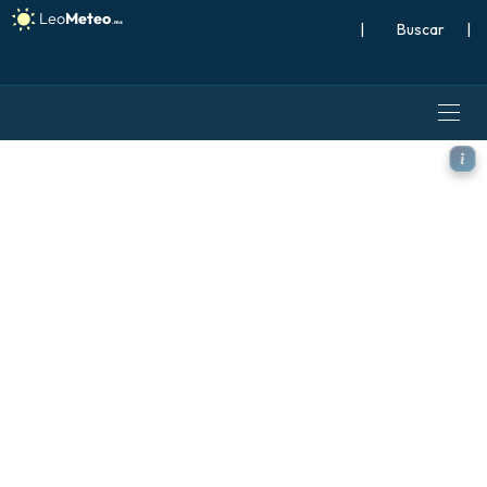
|
Buscar
|
ICON modelo - Oriente Medio