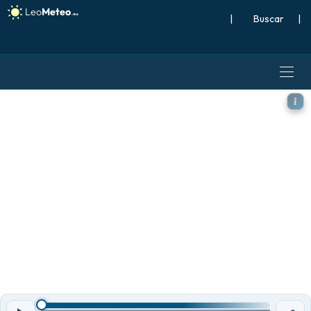
|
Buscar
|
ICON modelo - Sudeste Asiát