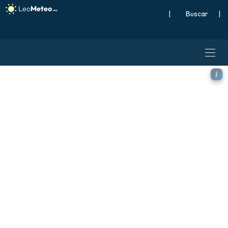
|
Buscar
|
ICON modelo - España, Altu