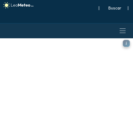
|
Buscar
|
ICON modelo - España, Preci