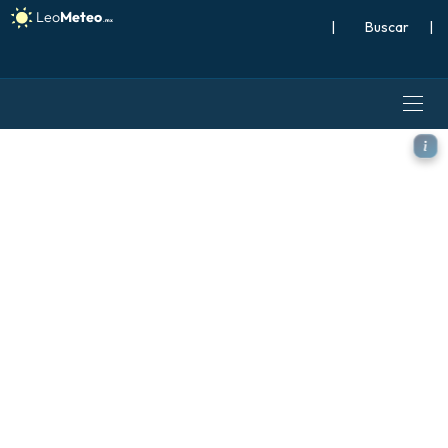
|
Buscar
|
ICON modelo - Caribe, Precip