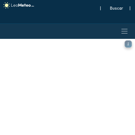
|
Buscar
|
ECMWF IFS 0.25° modelo - Ca