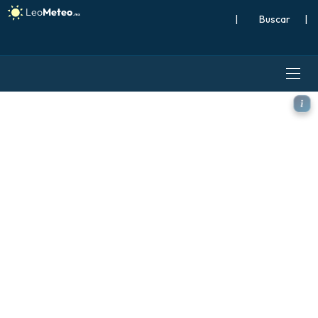
|
Buscar
|
ECMWF IFS 0.25° modelo - Br