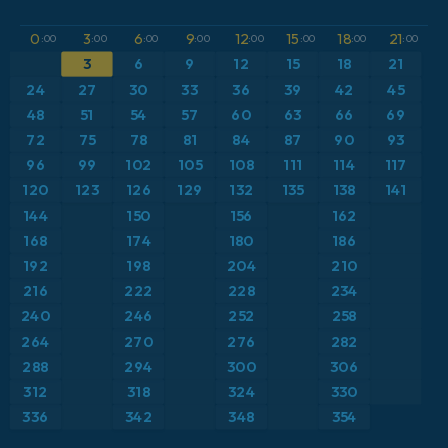
GFS
Austria
Altura geopotencial a 500 hPa
0
3
6
9
12
15
18
21
:00
:00
:00
:00
:00
:00
:00
:00
ICON
3
6
9
12
15
18
21
Brasil
Anomalía de temperatura a 2 m
24
27
30
33
36
39
42
45
ICON Alemania 2 km
Caribe
48
51
54
57
60
63
66
69
Anomalía de temperatura a 850 hPa
72
75
78
81
84
87
90
93
Escandinavia
CAPE
96
99
102
105
108
111
114
117
120
123
126
129
132
135
138
141
España
Presión
144
150
156
162
168
174
180
186
Estados Unidos
Profundidad de nieve
192
198
204
210
216
222
228
234
Europa
Punto de rocío a 2 m
240
246
252
258
264
270
276
282
Francia
Ráfagas de Viento Máximas
288
294
300
306
Grecia
Ráfagas de viento
312
318
324
330
336
342
348
354
Islandia
Temperatura a 2 m