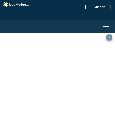
|
Buscar
|
ICON modelo - Caribe, Temp