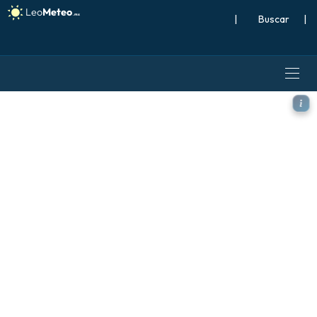
|
Buscar
|
ICON modelo - Norte Atlánti