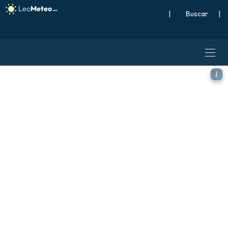
|
Buscar
|
ICON modelo - Norte Atlánt