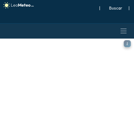
|
Buscar
|
ICON modelo - Escandinavi