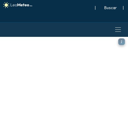
|
Buscar
|
ICON modelo - Oriente Medi