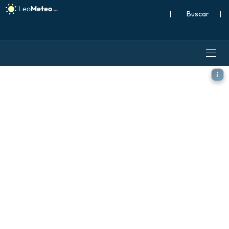
|
Buscar
|
ECMWF AIFS 0.25° [IA] mode