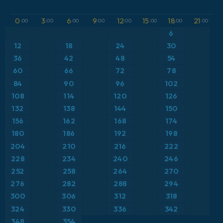
GFS
Austria
Altura geopotencial a 500 hPa
0
3
6
9
12
15
18
21
:00
:00
:00
:00
:00
:00
:00
:00
ICON
6
Brasil
Anomalía de temperatura a 2 m
12
18
24
30
ICON Alemania 2 km
Caribe
36
42
48
54
Anomalía de temperatura a 850 hPa
60
66
72
78
Escandinavia
Precipitación, nubes y presión
84
90
96
102
108
114
120
126
España
Presión
132
138
144
150
156
162
168
174
Estados Unidos
Punto de rocío a 2 m
180
186
192
198
204
210
216
222
Europa
Temperatura a 2 m
228
234
240
246
252
258
264
270
Francia
Temperatura a 500 hPa
276
282
288
294
Grecia
300
306
312
318
Temperatura a 850 hPa
324
330
336
342
Islandia
Viento a 10 m
348
354