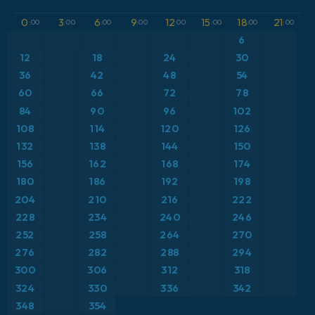
GFS
Austria
Altura geopotencial a 500 hPa
0
3
6
9
12
15
18
21
:00
:00
:00
:00
:00
:00
:00
:00
ICON
6
Brasil
Anomalía de temperatura a 2 m
12
18
24
30
ICON Alemania 2 km
Caribe
36
42
48
54
Anomalía de temperatura a 850 hPa
60
66
72
78
Escandinavia
Precipitación, nubes y presión
84
90
96
102
108
114
120
126
España
Presión
132
138
144
150
156
162
168
174
Estados Unidos
Punto de rocío a 2 m
180
186
192
198
204
210
216
222
Europa
Temperatura a 2 m
228
234
240
246
252
258
264
270
Francia
Temperatura a 500 hPa
276
282
288
294
Grecia
300
306
312
318
Temperatura a 850 hPa
324
330
336
342
Islandia
Viento a 10 m
348
354