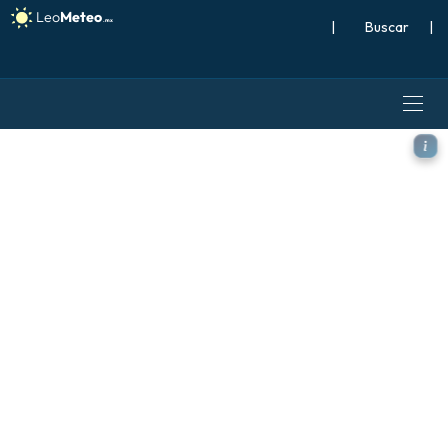
|
Buscar
|
ECMWF AIFS 0.25° [IA] mode