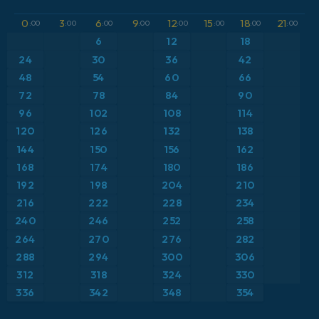
GFS
Austria
Altura geopotencial a 500 hPa
0
3
6
9
12
15
18
21
:00
:00
:00
:00
:00
:00
:00
:00
ICON
6
12
18
Brasil
Anomalía de temperatura a 2 m
24
30
36
42
ICON Alemania 2 km
Caribe
48
54
60
66
Anomalía de temperatura a 850 hPa
72
78
84
90
Escandinavia
Precipitación, nubes y presión
96
102
108
114
120
126
132
138
España
Presión
144
150
156
162
168
174
180
186
Estados Unidos
Punto de rocío a 2 m
192
198
204
210
216
222
228
234
Europa
Temperatura a 2 m
240
246
252
258
264
270
276
282
Francia
Temperatura a 500 hPa
288
294
300
306
Grecia
Temperatura a 850 hPa
312
318
324
330
336
342
348
354
Islandia
Viento a 10 m