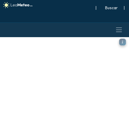
|
Buscar
|
ECMWF AIFS 0.25° [IA] model