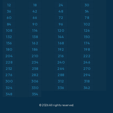
Anomalía de temperatura a 2 m
12
18
24
30
ICON Alemania 2 km
Caribe
36
42
48
54
Anomalía de temperatura a 850 hPa
60
66
72
78
Escandinavia
Precipitación, nubes y presión
84
90
96
102
108
114
120
126
España
Presión
132
138
144
150
156
162
168
174
Estados Unidos
Punto de rocío a 2 m
180
186
192
198
204
210
216
222
Europa
Temperatura a 2 m
228
234
240
246
252
258
264
270
Francia
Temperatura a 500 hPa
276
282
288
294
Grecia
300
306
312
318
Temperatura a 850 hPa
324
330
336
342
Islandia
Viento a 10 m
348
354
Italia
Viento a 300 hPa (corriente en chorro)
© 2026 All rights reserved.