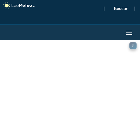
|
Buscar
|
ECMWF AIFS 0.25° [IA] model