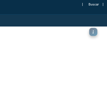
|
Buscar
|
mperatura a 2 m