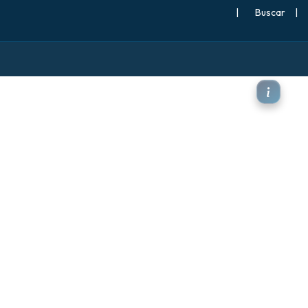
|
Buscar
|
mperatura a 2 m