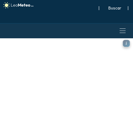
|
Buscar
|
ECMWF AIFS 0.25° [IA] mode