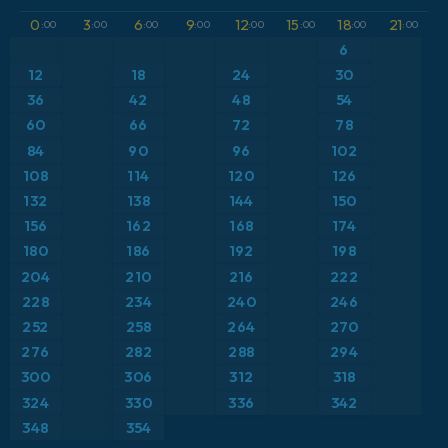
GFS
Austria
Altura geopotencial a 500 hPa
0
3
6
9
12
15
18
21
:00
:00
:00
:00
:00
:00
:00
:00
ICON
6
Brasil
Anomalía de temperatura a 2 m
12
18
24
30
ICON Alemania 2 km
Caribe
36
42
48
54
Anomalía de temperatura a 850 hPa
60
66
72
78
Escandinavia
Precipitación, nubes y presión
84
90
96
102
108
114
120
126
España
Presión
132
138
144
150
156
162
168
174
Estados Unidos
Punto de rocío a 2 m
180
186
192
198
204
210
216
222
Europa
Temperatura a 2 m
228
234
240
246
252
258
264
270
Francia
Temperatura a 500 hPa
276
282
288
294
Grecia
300
306
312
318
Temperatura a 850 hPa
324
330
336
342
Islandia
Viento a 10 m
348
354