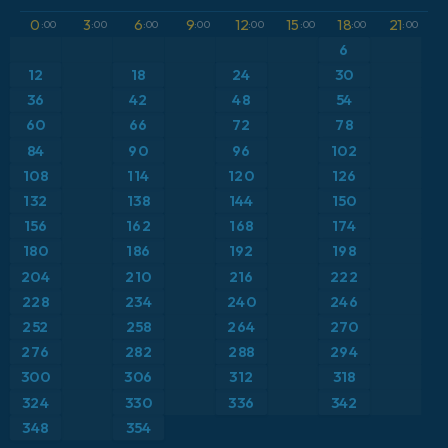
GFS
Austria
Altura geopotencial a 500 hPa
0
3
6
9
12
15
18
21
:00
:00
:00
:00
:00
:00
:00
:00
ICON
6
Brasil
Anomalía de temperatura a 2 m
12
18
24
30
ICON Alemania 2 km
Caribe
36
42
48
54
Anomalía de temperatura a 850 hPa
60
66
72
78
Escandinavia
Precipitación, nubes y presión
84
90
96
102
108
114
120
126
España
Presión
132
138
144
150
156
162
168
174
Estados Unidos
Punto de rocío a 2 m
180
186
192
198
204
210
216
222
Europa
Temperatura a 2 m
228
234
240
246
252
258
264
270
Francia
Temperatura a 500 hPa
276
282
288
294
Grecia
300
306
312
318
Temperatura a 850 hPa
324
330
336
342
Islandia
Viento a 10 m
348
354