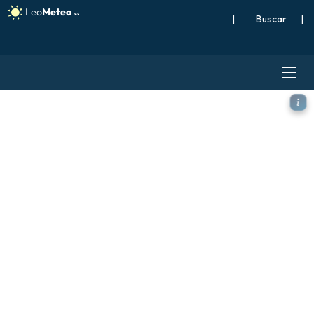
|
Buscar
|
ECMWF AIFS 0.25° [IA] model