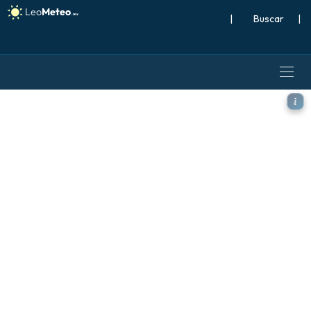
|
Buscar
|
ECMWF AIFS 0.25° [IA] model