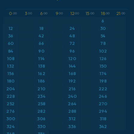
GFS
Austria
Altura geopotencial a 500 hPa
0
3
6
9
12
15
18
21
:00
:00
:00
:00
:00
:00
:00
:00
ICON
6
Brasil
Anomalía de temperatura a 2 m
12
18
24
30
ICON Alemania 2 km
Caribe
36
42
48
54
Anomalía de temperatura a 850 hPa
60
66
72
78
Escandinavia
Precipitación, nubes y presión
84
90
96
102
108
114
120
126
España
Presión
132
138
144
150
156
162
168
174
Estados Unidos
Punto de rocío a 2 m
180
186
192
198
204
210
216
222
Europa
Temperatura a 2 m
228
234
240
246
252
258
264
270
Francia
Temperatura a 500 hPa
276
282
288
294
Grecia
300
306
312
318
Temperatura a 850 hPa
324
330
336
342
Islandia
Viento a 10 m
348
354