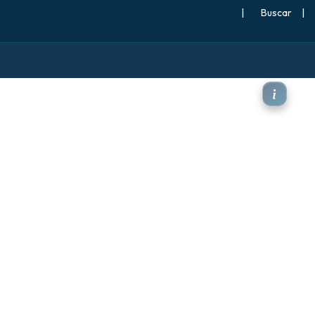
|
Buscar
|
e rocío a 2 m