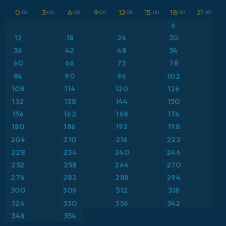
GFS
Austria
Altura geopotencial a 500 hPa
0
3
6
9
12
15
18
21
:00
:00
:00
:00
:00
:00
:00
:00
ICON
6
Brasil
Anomalía de temperatura a 2 m
12
18
24
30
ICON Alemania 2 km
Caribe
36
42
48
54
Anomalía de temperatura a 850 hPa
60
66
72
78
Escandinavia
Precipitación, nubes y presión
84
90
96
102
108
114
120
126
España
Presión
132
138
144
150
156
162
168
174
Estados Unidos
Punto de rocío a 2 m
180
186
192
198
204
210
216
222
Europa
Temperatura a 2 m
228
234
240
246
252
258
264
270
Francia
Temperatura a 500 hPa
276
282
288
294
Grecia
300
306
312
318
Temperatura a 850 hPa
324
330
336
342
Islandia
Viento a 10 m
348
354