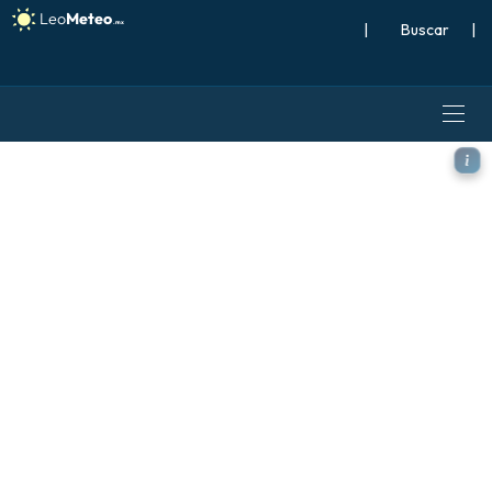
|
Buscar
|
ECMWF AIFS 0.25° [IA] model