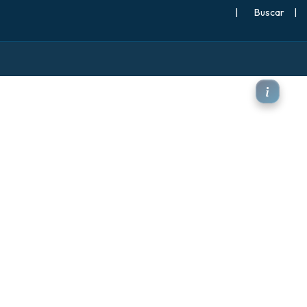
|
Buscar
|
a (corriente en chorro)