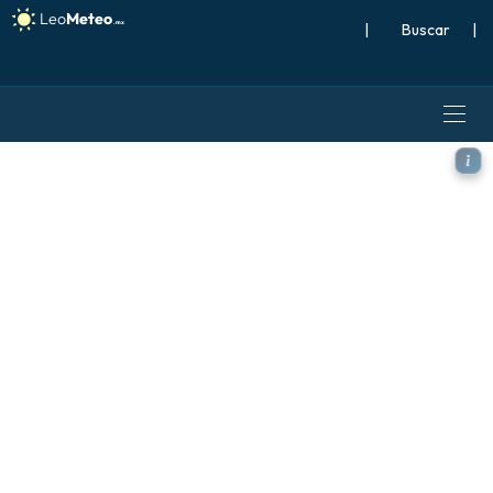
|
Buscar
|
GFS modelo - España, Viento