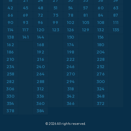
18
21
24
27
30
33
36
39
ICON Alemania 2 km
Caribe
42
45
48
51
54
57
60
63
Anomalía de temperatura a 850 hPa
66
69
72
75
78
81
84
87
Escandinavia
CAPE
90
93
96
99
102
105
108
111
114
117
120
123
126
129
132
135
España
Precipitación, nubes y presión
138
141
144
150
156
162
168
174
180
Estados Unidos
Presión
186
192
198
204
210
216
222
228
Europa
Profundidad de nieve
234
240
246
252
258
264
270
276
Francia
Punto de rocío a 2 m
282
288
294
300
Grecia
306
312
318
324
Ráfagas de Viento Máximas
330
336
342
348
Islandia
Ráfagas de viento
354
360
366
372
378
384
Italia
Temperatura a 2 m
© 2026 All rights reserved.
Japón
Temperatura a 500 hPa