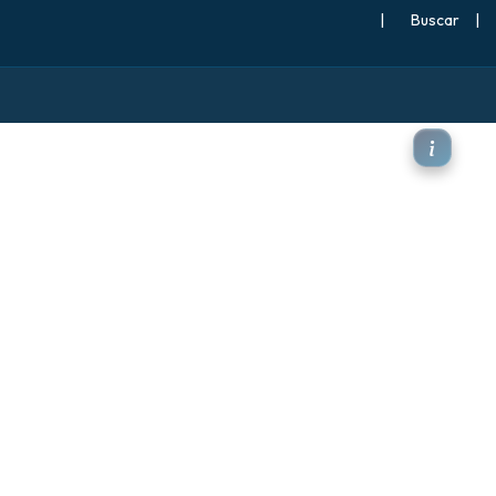
|
Buscar
|
orro)