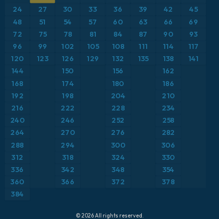
Anomalía de temperatura a 2 m
24
27
30
33
36
39
42
45
ICON Alemania 2 km
Caribe
48
51
54
57
60
63
66
69
Anomalía de temperatura a 850 hPa
72
75
78
81
84
87
90
93
Escandinavia
CAPE
96
99
102
105
108
111
114
117
120
123
126
129
132
135
138
141
España
Precipitación, nubes y presión
144
150
156
162
168
174
180
186
Estados Unidos
Presión
192
198
204
210
216
222
228
234
Europa
Profundidad de nieve
240
246
252
258
264
270
276
282
Francia
Punto de rocío a 2 m
288
294
300
306
Grecia
312
318
324
330
Ráfagas de Viento Máximas
336
342
348
354
Islandia
Ráfagas de viento
360
366
372
378
384
Italia
Temperatura a 2 m
© 2026 All rights reserved.