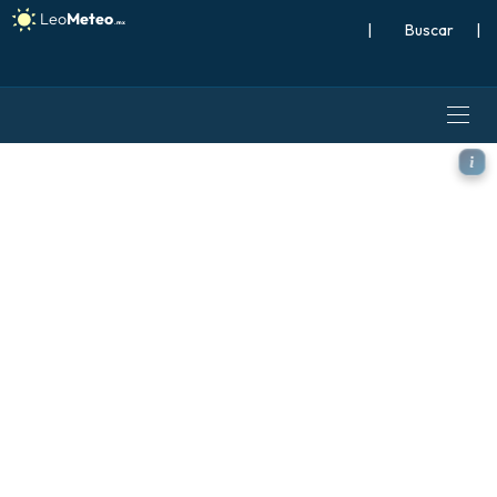
|
Buscar
|
GFS modelo - Caribe, Viento