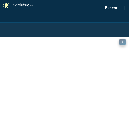
|
Buscar
|
GFS modelo - Caribe, Anoma