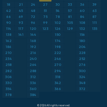
Anomalía de temperatura a 2 m
18
21
24
27
30
33
36
39
ICON Alemania 2 km
Caribe
42
45
48
51
54
57
60
63
Anomalía de temperatura a 850 hPa
66
69
72
75
78
81
84
87
Escandinavia
CAPE
90
93
96
99
102
105
108
111
114
117
120
123
126
129
132
135
España
Precipitación, nubes y presión
138
141
144
150
156
162
168
174
180
Estados Unidos
Presión
186
192
198
204
210
216
222
228
Europa
Profundidad de nieve
234
240
246
252
258
264
270
276
Francia
Punto de rocío a 2 m
282
288
294
300
Grecia
306
312
318
324
Ráfagas de Viento Máximas
330
336
342
348
Islandia
Ráfagas de viento
354
360
366
372
378
384
Italia
Temperatura a 2 m
© 2026 All rights reserved.