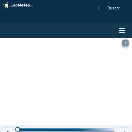
|
Buscar
|
GFS modelo - Sudeste Asiát