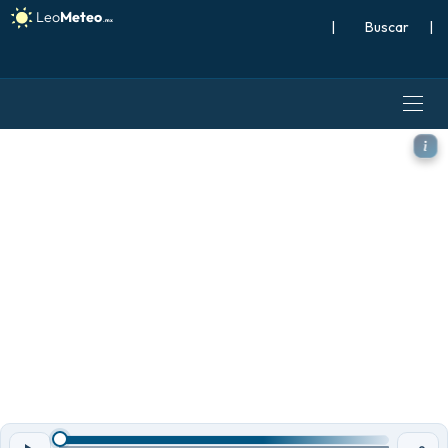
|
Buscar
|
GFS modelo - Sudeste Asiátic