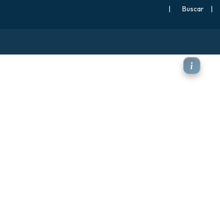
|
Buscar
|
te en chorro)