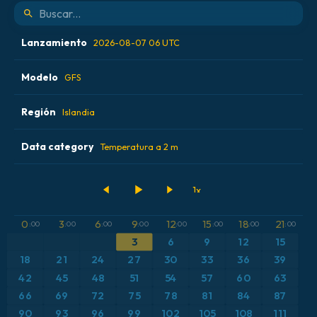
Lanzamiento
2026-08-07 06 UTC
Modelo
2026-08-06 18 UTC
GFS
2026-08-07 00 UTC
Región
ALADIN CZ 2.3 km
Islandia
2026-08-07 06 UTC
ECMWF AIFS 0.25° [IA]
Data category
Alemania
Temperatura a 2 m
2026-08-07 12 UTC
ECMWF IFS 0.25°
Argentina
Acumulación de precipitación
GFS
Austria
Altura geopotencial a 500 hPa
0
3
6
9
12
15
18
21
:00
:00
:00
:00
:00
:00
:00
:00
3
6
9
12
15
ICON
Brasil
Anomalía de temperatura a 2 m
18
21
24
27
30
33
36
39
ICON Alemania 2 km
Caribe
42
45
48
51
54
57
60
63
Anomalía de temperatura a 850 hPa
66
69
72
75
78
81
84
87
Escandinavia
CAPE
90
93
96
99
102
105
108
111