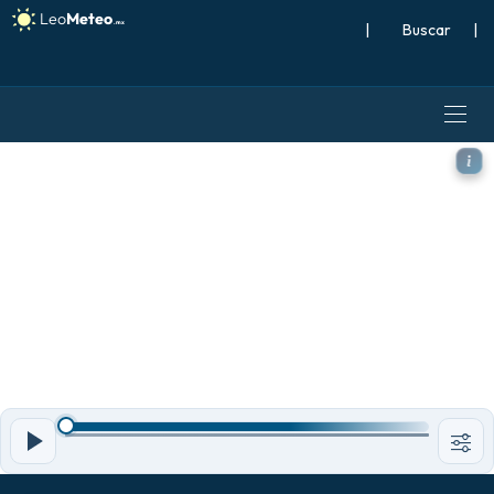
|
Buscar
|
GFS modelo - Islandia, Temp