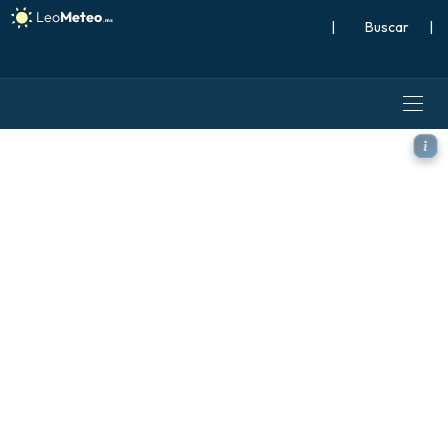
|
Buscar
|
GFS modelo - Grecia, Tempe