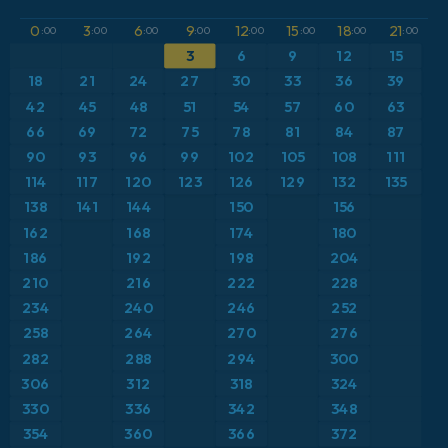
GFS
Austria
Altura geopotencial a 500 hPa
0
3
6
9
12
15
18
21
:00
:00
:00
:00
:00
:00
:00
:00
3
6
9
12
15
ICON
Brasil
Anomalía de temperatura a 2 m
18
21
24
27
30
33
36
39
ICON Alemania 2 km
Caribe
42
45
48
51
54
57
60
63
Anomalía de temperatura a 850 hPa
66
69
72
75
78
81
84
87
Escandinavia
CAPE
90
93
96
99
102
105
108
111
114
117
120
123
126
129
132
135
España
Precipitación, nubes y presión
138
141
144
150
156
162
168
174
180
Estados Unidos
Presión
186
192
198
204
210
216
222
228
Europa
Profundidad de nieve
234
240
246
252
258
264
270
276
Francia
Punto de rocío a 2 m
282
288
294
300
Grecia
306
312
318
324
Ráfagas de Viento Máximas
330
336
342
348
Islandia
Ráfagas de viento
354
360
366
372