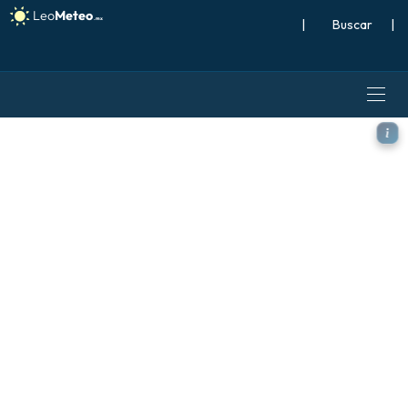
|
Buscar
|
GFS modelo - Grecia, Ráfag