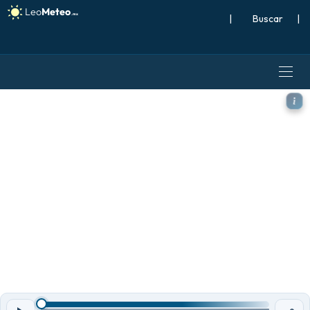
|
Buscar
|
GFS modelo - Estados Unido