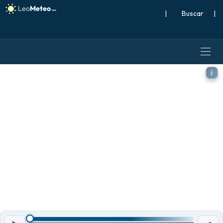
|
Buscar
|
GFS modelo - Estados Unido