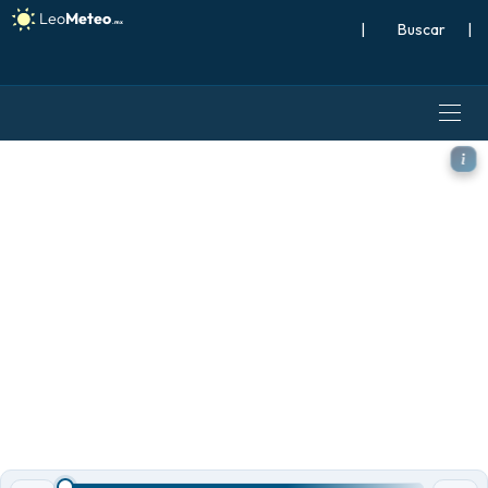
|
Buscar
|
GFS modelo - Suiza, Temper