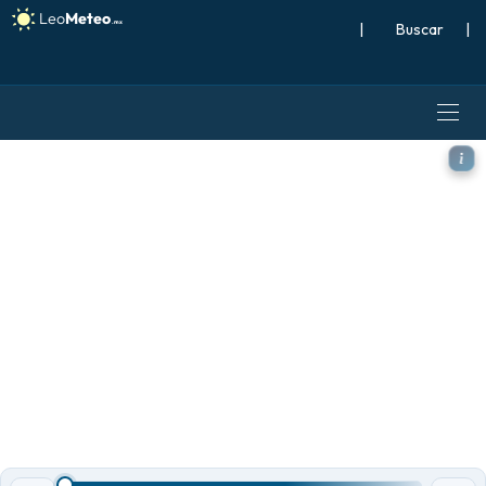
|
Buscar
|
GFS modelo - Suiza, Presión