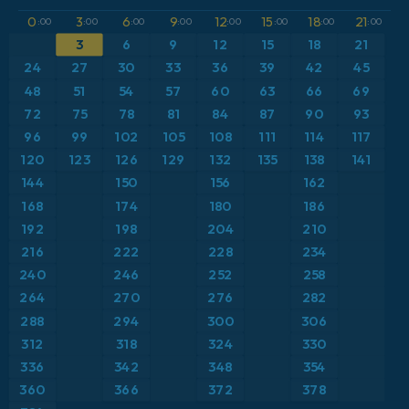
GFS
Austria
Altura geopotencial a 500 hPa
0
3
6
9
12
15
18
21
:00
:00
:00
:00
:00
:00
:00
:00
3
6
9
12
15
18
21
ICON
Brasil
Anomalía de temperatura a 2 m
24
27
30
33
36
39
42
45
ICON Alemania 2 km
Caribe
48
51
54
57
60
63
66
69
Anomalía de temperatura a 850 hPa
72
75
78
81
84
87
90
93
Escandinavia
CAPE
96
99
102
105
108
111
114
117
120
123
126
129
132
135
138
141
España
Precipitación, nubes y presión
144
150
156
162
168
174
180
186
Estados Unidos
Presión
192
198
204
210
216
222
228
234
Europa
Profundidad de nieve
240
246
252
258
264
270
276
282
Francia
Punto de rocío a 2 m
288
294
300
306
Grecia
312
318
324
330
Ráfagas de Viento Máximas
336
342
348
354
Islandia
Ráfagas de viento
360
366
372
378