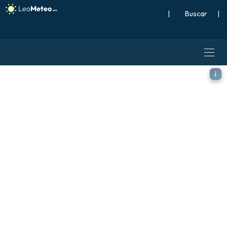
|
Buscar
|
GFS modelo - Argentina, Rá