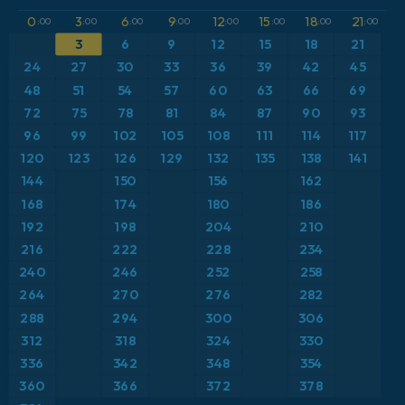
GFS
Austria
Altura geopotencial a 500 hPa
0
3
6
9
12
15
18
21
:00
:00
:00
:00
:00
:00
:00
:00
3
6
9
12
15
18
21
ICON
Brasil
Anomalía de temperatura a 2 m
24
27
30
33
36
39
42
45
ICON Alemania 2 km
Caribe
48
51
54
57
60
63
66
69
Anomalía de temperatura a 850 hPa
72
75
78
81
84
87
90
93
Escandinavia
CAPE
96
99
102
105
108
111
114
117
120
123
126
129
132
135
138
141
España
Precipitación, nubes y presión
144
150
156
162
168
174
180
186
Estados Unidos
Presión
192
198
204
210
216
222
228
234
Europa
Profundidad de nieve
240
246
252
258
264
270
276
282
Francia
Punto de rocío a 2 m
288
294
300
306
Grecia
312
318
324
330
Ráfagas de Viento Máximas
336
342
348
354
Islandia
Ráfagas de viento
360
366
372
378