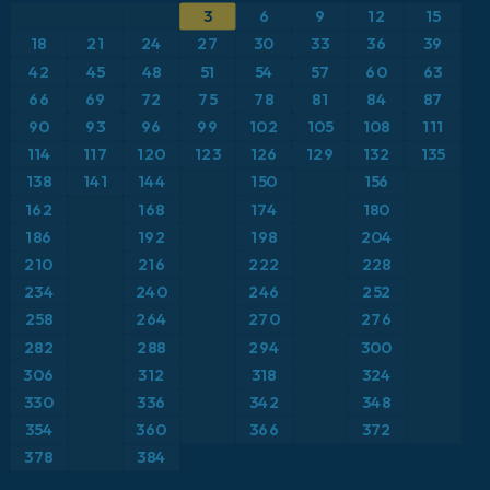
3
6
9
12
15
ICON
Brasil
Anomalía de temperatura a 2 m
18
21
24
27
30
33
36
39
ICON Alemania 2 km
Caribe
42
45
48
51
54
57
60
63
Anomalía de temperatura a 850 hPa
66
69
72
75
78
81
84
87
Escandinavia
CAPE
90
93
96
99
102
105
108
111
114
117
120
123
126
129
132
135
España
Precipitación, nubes y presión
138
141
144
150
156
162
168
174
180
Estados Unidos
Presión
186
192
198
204
210
216
222
228
Europa
Profundidad de nieve
234
240
246
252
258
264
270
276
Francia
Punto de rocío a 2 m
282
288
294
300
Grecia
306
312
318
324
Ráfagas de Viento Máximas
330
336
342
348
Islandia
Ráfagas de viento
354
360
366
372
378
384
Italia
Temperatura a 2 m