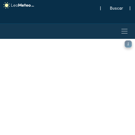
|
Buscar
|
GFS modelo - Alemania, Ráf