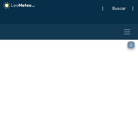
|
Buscar
|
ICON modelo - Argentina, P